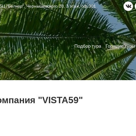
Ц "Белчер", Чернышевского 28, 3 этаж, оф.301
Подбор тура
Горящие туры
омпания "VISTA59"